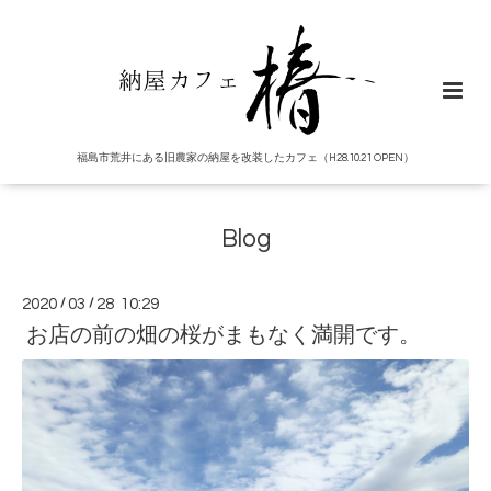
福島市荒井にある旧農家の納屋を改装したカフェ（H28.10.21 OPEN）
Blog
2020
/
03
/
28 10:29
お店の前の畑の桜がまもなく満開です。