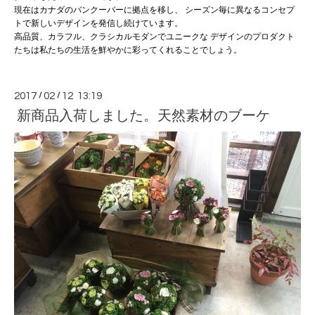
現在はカナダのバンクーバーに拠点を移し、 シーズン毎に異なるコンセプ
トで
新しいデザイン
を発信し続けています。
高品質、カラフル、クラシカルモダンでユニークな デザインのプロダクト
たちは
私たちの生
活を鮮やかに彩ってくれることでしょう。
2017
/
02
/
12 13:19
新商品入荷しました。天然素材のブーケ