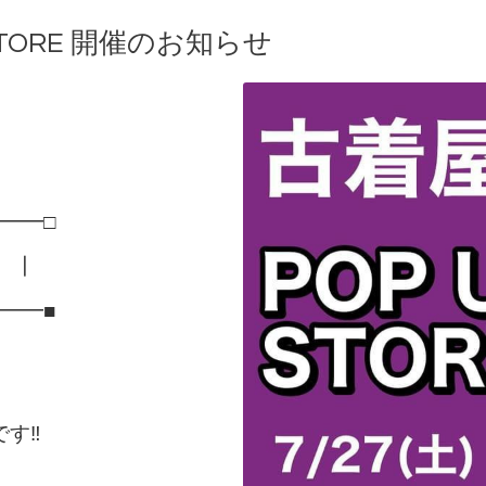
 STORE 開催のお知らせ
━━□
E ┃
━━■
です‼