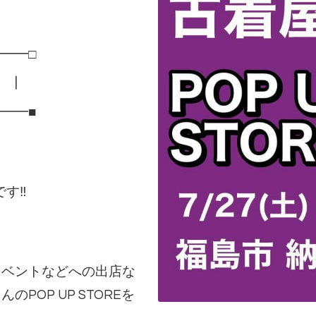
━━□
E ┃
━━■
です‼
イベントなどへの出店な
POP UP STOREを